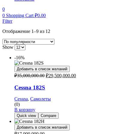
0
0
Shopping Cart
₽
0.00
Filter
Отображение 1–9 из 12
Show
-16%
Добавить в список желаний
Первоначальная
Текущая
₽
35,000,000.00
₽
29,500,000.00
цена
цена:
составляла
₽29,500,000.00.
Cessna 182S
₽35,000,000.00.
Cessna
,
Самолеты
(0)
В корзину
Quick view
Compare
Добавить в список желаний
₽
17,000,000.00