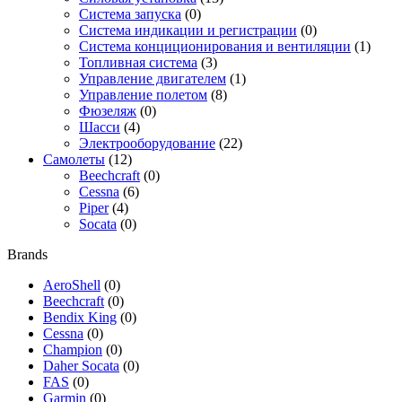
Система запуска
(0)
Система индикации и регистрации
(0)
Система конциционирования и вентиляции
(1)
Топливная система
(3)
Управление двигателем
(1)
Управление полетом
(8)
Фюзеляж
(0)
Шасси
(4)
Электрооборудование
(22)
Самолеты
(12)
Beechcraft
(0)
Cessna
(6)
Piper
(4)
Socata
(0)
Brands
AeroShell
(0)
Beechcraft
(0)
Bendix King
(0)
Cessna
(0)
Champion
(0)
Daher Socata
(0)
FAS
(0)
Garmin
(0)