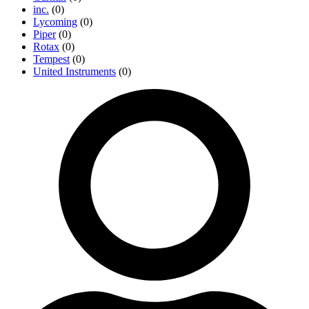
inc.
(0)
Lycoming
(0)
Piper
(0)
Rotax
(0)
Tempest
(0)
United Instruments
(0)