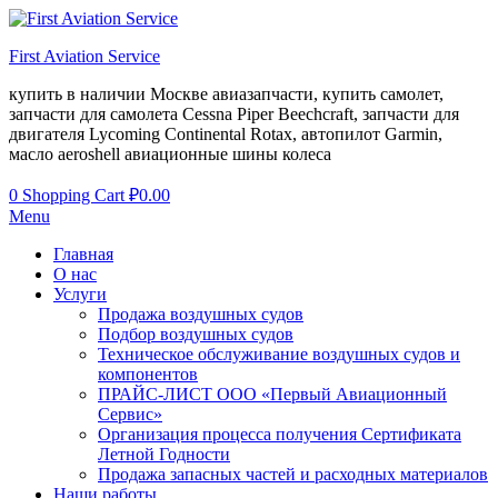
First Aviation Service
купить в наличии Москве авиазапчасти, купить самолет,
запчасти для самолета Cessna Piper Beechcraft, запчасти для
двигателя Lycoming Continental Rotax, автопилот Garmin,
масло aeroshell авиационные шины колеса
0
Shopping Cart
₽
0.00
Menu
Главная
О нас
Услуги
Продажа воздушных судов
Подбор воздушных судов
Техническое обслуживание воздушных судов и
компонентов
ПРАЙС-ЛИСТ ООО «Первый Авиационный
Сервис»
Организация процесса получения Сертификата
Летной Годности
Продажа запасных частей и расходных материалов
Наши работы