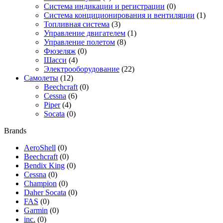
Система индикации и регистрации
(0)
Система конциционирования и вентиляции
(1)
Топливная система
(3)
Управление двигателем
(1)
Управление полетом
(8)
Фюзеляж
(0)
Шасси
(4)
Электрооборудование
(22)
Самолеты
(12)
Beechcraft
(0)
Cessna
(6)
Piper
(4)
Socata
(0)
Brands
AeroShell
(0)
Beechcraft
(0)
Bendix King
(0)
Cessna
(0)
Champion
(0)
Daher Socata
(0)
FAS
(0)
Garmin
(0)
inc.
(0)