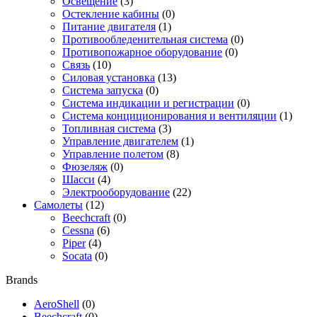
Освещение
(3)
Остекление кабины
(0)
Питание двигателя
(1)
Противообледенительная система
(0)
Противопожарное оборудование
(0)
Связь
(10)
Силовая установка
(13)
Система запуска
(0)
Система индикации и регистрации
(0)
Система конциционирования и вентиляции
(1)
Топливная система
(3)
Управление двигателем
(1)
Управление полетом
(8)
Фюзеляж
(0)
Шасси
(4)
Электрооборудование
(22)
Самолеты
(12)
Beechcraft
(0)
Cessna
(6)
Piper
(4)
Socata
(0)
Brands
AeroShell
(0)
Beechcraft
(0)