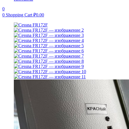
0
0
Shopping Cart
₽
0.00