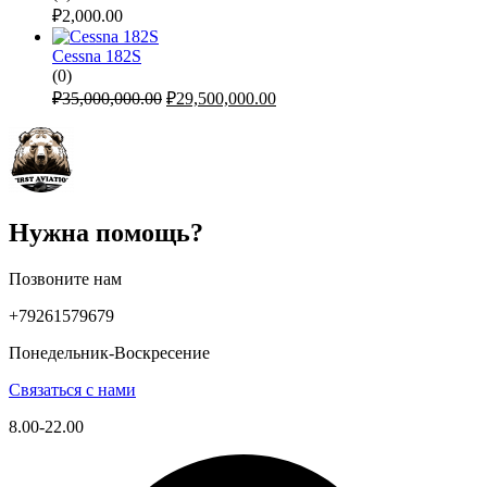
₽
2,000.00
Cessna 182S
(0)
Первоначальная
Текущая
₽
35,000,000.00
₽
29,500,000.00
цена
цена:
составляла
₽29,500,000.00.
₽35,000,000.00.
Нужна помощь?
Позвоните нам
+79261579679
Понедельник-Воскресение
Связаться с нами
8.00-22.00