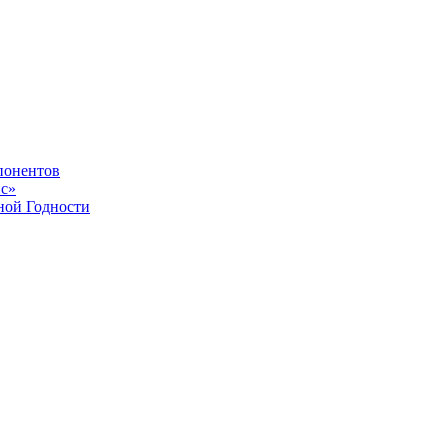
понентов
с»
ной Годности