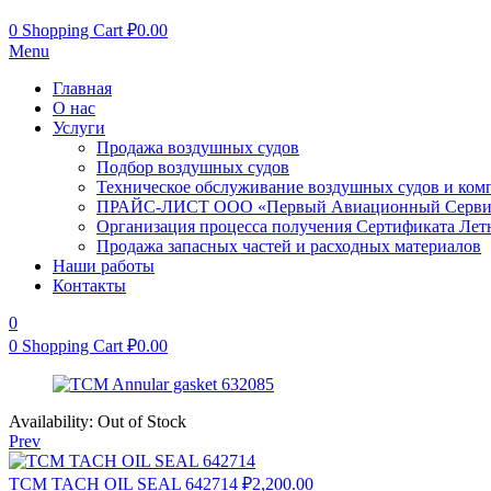
0
Shopping Cart
₽
0.00
Menu
Главная
О нас
Услуги
Продажа воздушных судов
Подбор воздушных судов
Техническое обслуживание воздушных судов и ком
ПРАЙС-ЛИСТ ООО «Первый Авиационный Серви
Организация процесса получения Сертификата Лет
Продажа запасных частей и расходных материалов
Наши работы
Контакты
0
0
Shopping Cart
₽
0.00
Availability:
Out of Stock
Prev
TCM TACH OIL SEAL 642714
₽
2,200.00