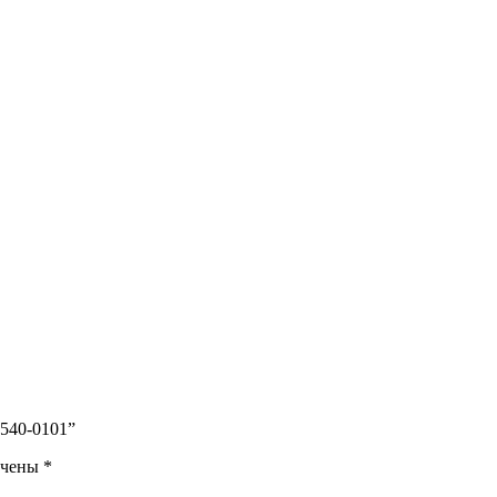
8540-0101”
ечены
*