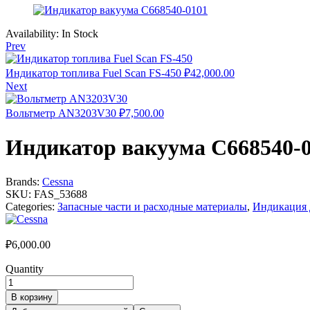
Availability:
In Stock
Prev
Индикатор топлива Fuel Scan FS-450
₽
42,000.00
Next
Вольтметр AN3203V30
₽
7,500.00
Индикатор вакуума C668540-
Brands:
Cessna
SKU:
FAS_53688
Categories:
Запасные части и расходные материалы
,
Индикация 
₽
6,000.00
Quantity
В корзину