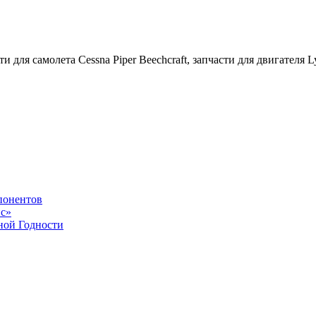
 для самолета Cessna Piper Beechcraft, запчасти для двигателя Ly
понентов
с»
ной Годности