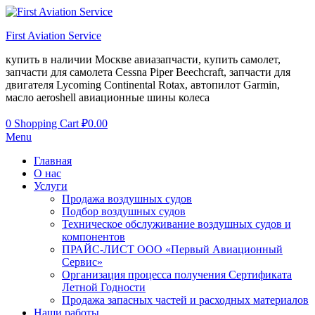
First Aviation Service
купить в наличии Москве авиазапчасти, купить самолет,
запчасти для самолета Cessna Piper Beechcraft, запчасти для
двигателя Lycoming Continental Rotax, автопилот Garmin,
масло aeroshell авиационные шины колеса
0
Shopping Cart
₽
0.00
Menu
Главная
О нас
Услуги
Продажа воздушных судов
Подбор воздушных судов
Техническое обслуживание воздушных судов и
компонентов
ПРАЙС-ЛИСТ ООО «Первый Авиационный
Сервис»
Организация процесса получения Сертификата
Летной Годности
Продажа запасных частей и расходных материалов
Наши работы