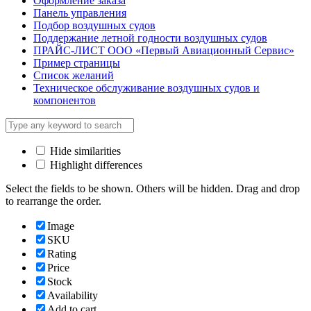
Оформление заказа
Панель управления
Подбор воздушных судов
Поддержание летной годности воздушных судов
ПРАЙС-ЛИСТ ООО «Первый Авиационный Сервис»
Пример страницы
Список желаний
Техническое обслуживание воздушных судов и
компонентов
Hide similarities
Highlight differences
Select the fields to be shown. Others will be hidden. Drag and drop
to rearrange the order.
Image
SKU
Rating
Price
Stock
Availability
Add to cart